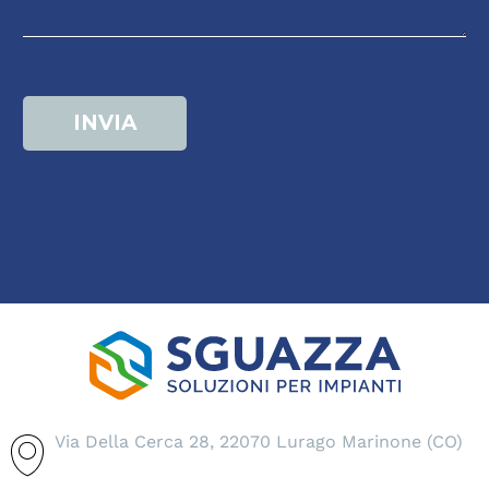
Via Della Cerca 28, 22070 Lurago Marinone (CO)